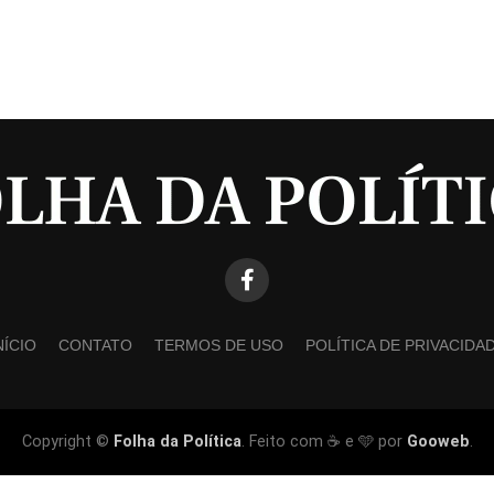
NÍCIO
CONTATO
TERMOS DE USO
POLÍTICA DE PRIVACIDA
Copyright ©
Folha da Política
. Feito com ☕ e 🩵 por
Gooweb
.