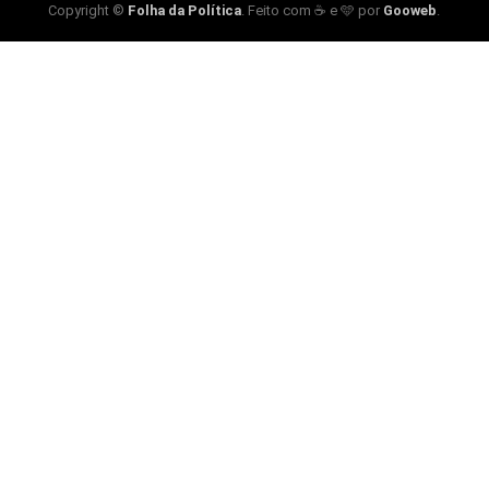
Copyright ©
Folha da Política
. Feito com ☕ e 🩵 por
Gooweb
.