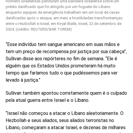
Homens israelenses penduram uma bandeira israelense sobre um
prédio danificado que foi atingido por um foguete do Líbano
enquanto equipes de emergência trabalham em um local de casas
danificadas após o ataque, em meio a hostilidades transfronteiriças
entre o Hezbollah e Israel, em Kiryat Bialik, Israel, 22 de setembro de
2024. (crédito: REUTERS/SHIR TOREM)
“Esse indivíduo tem sangue americano em suas mãos e
tem um preço de recompensa por justiça por sua cabeça”,
Sullivan disse aos repórteres no fim de semana. “Ele é
alguém que os Estados Unidos prometeram há muito
tempo que faríamos tudo o que pudéssemos para ver
levado à justiça.”
Sullivan também apontou corretamente quem é o culpado
pela atual guerra entre Israel e o Líbano.
“Israel não começou a atacar o Líbano aleatoriamente. O
Hezbollah e seus aliados, seus aliados terroristas no
Líbano, começaram a atacar Israel, e dezenas de milhares