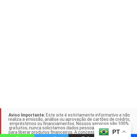
Aviso Importante:
Este site é estritamente informativo e não
realiza a emissão, análise ou aprovação de cartões de crédito,
empréstimos ou financiamentos. Nossos serviços são 100%
gratuitos; nunca solicitamos dados pessoais ou pagamentos
PT
para liberar produtos financeiros. A concessão de crédito é de
responsabilidade exclusiva das instituições parceiras citadas.