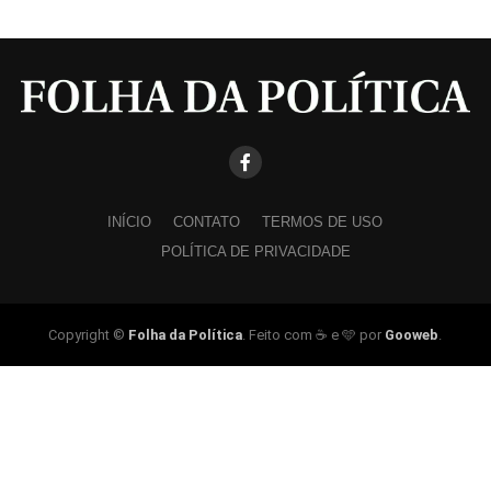
INÍCIO
CONTATO
TERMOS DE USO
POLÍTICA DE PRIVACIDADE
Copyright ©
Folha da Política
. Feito com ☕ e 🩵 por
Gooweb
.