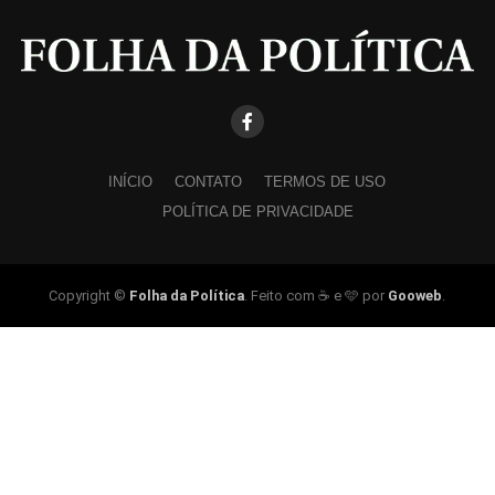
INÍCIO
CONTATO
TERMOS DE USO
POLÍTICA DE PRIVACIDADE
Copyright ©
Folha da Política
. Feito com ☕ e 🩵 por
Gooweb
.