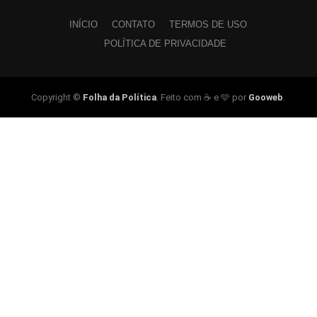
INÍCIO
CONTATO
TERMOS DE USO
POLÍTICA DE PRIVACIDADE
Copyright ©
Folha da Política
. Feito com ☕ e 🩵 por
Gooweb
.