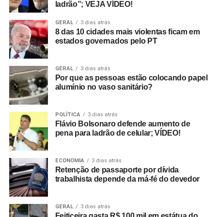
ladrão”; VEJA VÍDEO!
GERAL
3 dias atrás
8 das 10 cidades mais violentas ficam em
estados governados pelo PT
GERAL
3 dias atrás
Por que as pessoas estão colocando papel
alumínio no vaso sanitário?
POLÍTICA
3 dias atrás
Flávio Bolsonaro defende aumento de
pena para ladrão de celular; VÍDEO!
ECONOMIA
3 dias atrás
Retenção de passaporte por dívida
trabalhista depende da má-fé do devedor
GERAL
3 dias atrás
Feiticeira gasta R$ 100 mil em estátua do