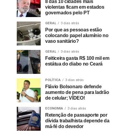
8 das 10 cidades mais
violentas ficam em estados
governados pelo PT
GERAL
3 dias atrás
Por que as pessoas estão
colocando papel alumínio no
vaso sanitário?
GERAL
3 dias atrás
Feiticeira gasta R$ 100 mil em
estátua do diabo no Ceará
POLÍTICA
3 dias atrás
Flávio Bolsonaro defende
aumento de pena para ladrão
de celular; VÍDEO!
ECONOMIA
3 dias atrás
Retenção de passaporte por
dívida trabalhista depende da
má-fé do devedor