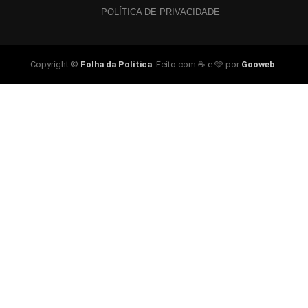
POLÍTICA DE PRIVACIDADE
Copyright ©
Folha da Política
. Feito com ☕ e 🩵 por
Gooweb
.