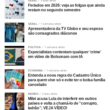
GERAL
5 dias atrás
Feriados em 2026: veja as folgas que ainda
restam no segundo semestre
GERAL
1 semana atrás
Apresentadora da TV Globo e seu esposo
são consagrados diáconos
POLÍTICA
1 semana atrás
Especialistas contestam qualquer ‘crime’
em vídeo de Bolsonaro com IA
ECONOMIA
1 semana atrás
Entenda a nova regra do Cadastro Único
para quem vive só e evite ter o bolsa família
cancelado
MUNDO
2 dias atrás
Milei acusa Lula de interferir em outros
países e volta a chamá-lo de “corrupto,
ladrão”; VEJA VÍDEO!