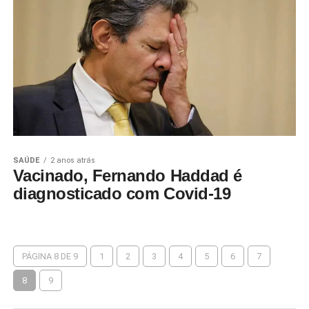
SAÚDE
2 anos atrás
Vacinado, Fernando Haddad é
diagnosticado com Covid-19
PÁGINA 8 DE 9
1
2
3
4
5
6
7
8
9