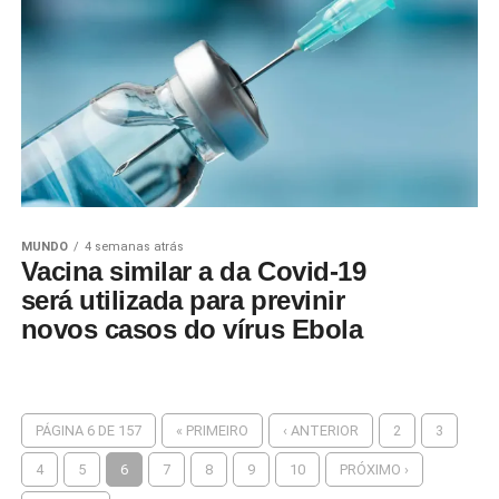
MUNDO
4 semanas atrás
Vacina similar a da Covid-19
será utilizada para previnir
novos casos do vírus Ebola
PÁGINA 6 DE 157
« PRIMEIRO
‹ ANTERIOR
2
3
4
5
6
7
8
9
10
PRÓXIMO ›