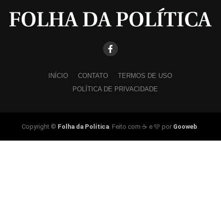
INÍCIO
CONTATO
TERMOS DE USO
POLÍTICA DE PRIVACIDADE
Copyright ©
Folha da Política
. Feito com ☕ e 🩵 por
Gooweb
.