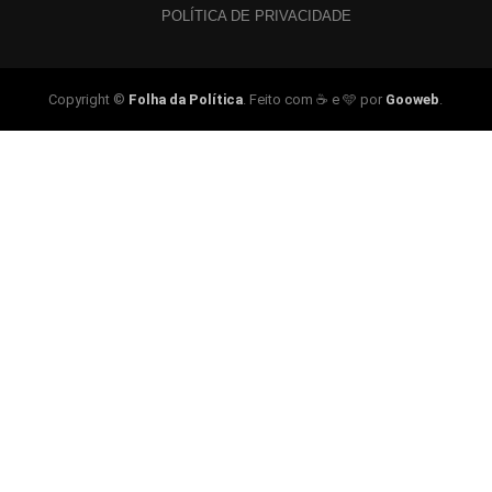
POLÍTICA DE PRIVACIDADE
Copyright ©
Folha da Política
. Feito com ☕ e 🩵 por
Gooweb
.