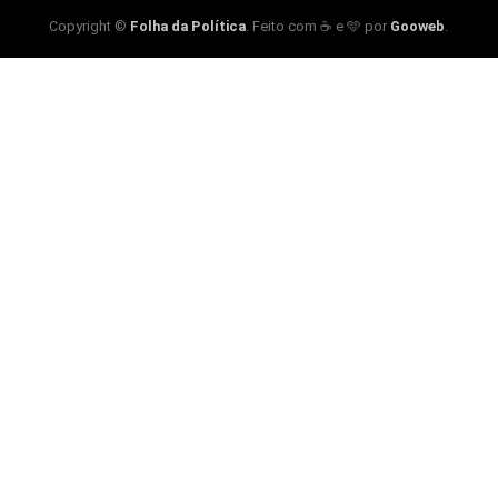
Copyright ©
Folha da Política
. Feito com ☕ e 🩵 por
Gooweb
.