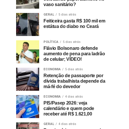
vaso sanitário?
GERAL
5 dias atrás
Feiticeira gasta R$ 100 mil em
estátua do diabo no Ceará
POLÍTICA
5 dias atrás
Flávio Bolsonaro defende
aumento de pena para ladrão
de celular; VÍDEO!
ECONOMIA
5 dias atrás
Retenção de passaporte por
dívida trabalhista depende da
má-fé do devedor
ECONOMIA
4 dias atrás
PIS/Pasep 2026: veja
calendário e quem pode
receber até R$ 1.621,00
GERAL
4 dias atrás