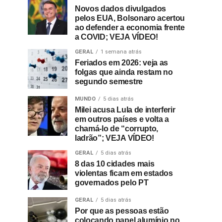
Novos dados divulgados
pelos EUA, Bolsonaro acertou
ao defender a economia frente
a COVID; VEJA VÍDEO!
GERAL
1 semana atrás
Feriados em 2026: veja as
folgas que ainda restam no
segundo semestre
MUNDO
5 dias atrás
Milei acusa Lula de interferir
em outros países e volta a
chamá-lo de “corrupto,
ladrão”; VEJA VÍDEO!
GERAL
5 dias atrás
8 das 10 cidades mais
violentas ficam em estados
governados pelo PT
GERAL
5 dias atrás
Por que as pessoas estão
colocando papel alumínio no