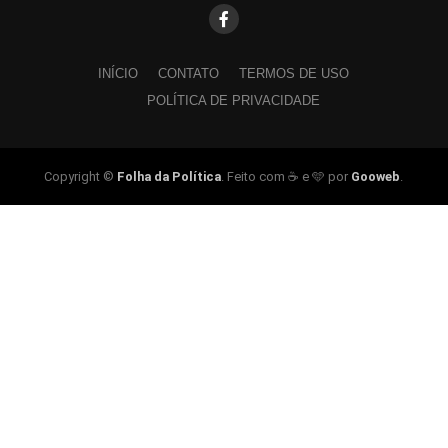
INÍCIO
CONTATO
TERMOS DE USO
POLÍTICA DE PRIVACIDADE
Copyright ©
Folha da Política
. Feito com ☕ e 🩵 por
Gooweb
.