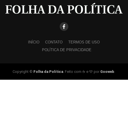
INÍCIO
CONTATO
TERMOS DE USO
POLÍTICA DE PRIVACIDADE
Copyright ©
Folha da Política
. Feito com ☕ e 🩵 por
Gooweb
.