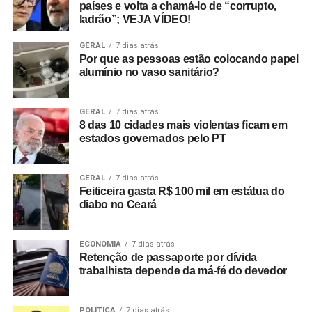
países e volta a chamá-lo de “corrupto,
ladrão”; VEJA VÍDEO!
GERAL
7 dias atrás
Por que as pessoas estão colocando papel
alumínio no vaso sanitário?
GERAL
7 dias atrás
8 das 10 cidades mais violentas ficam em
estados governados pelo PT
GERAL
7 dias atrás
Feiticeira gasta R$ 100 mil em estátua do
diabo no Ceará
ECONOMIA
7 dias atrás
Retenção de passaporte por dívida
trabalhista depende da má-fé do devedor
POLÍTICA
7 dias atrás