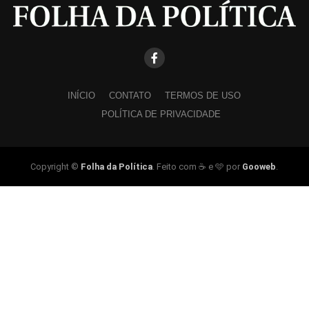
INÍCIO
CONTATO
TERMOS DE USO
POLÍTICA DE PRIVACIDADE
Copyright ©
Folha da Política
. Feito com ☕ e 🩵 por
Gooweb
.