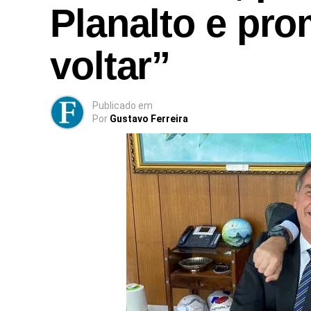
Planalto e pro
voltar”
Publicado
em
Por
Gustavo Ferreira