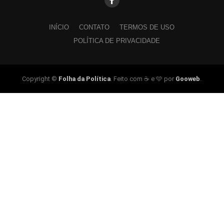
INÍCIO
CONTATO
TERMOS DE USO
POLÍTICA DE PRIVACIDADE
Copyright ©
Folha da Política
. Feito com ☕ e 🩵 por
Gooweb
.