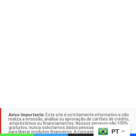
Aviso Importante:
Este site é estritamente informativo e não
realiza a emissão, análise ou aprovação de cartões de crédito,
empréstimos ou financiamentos. Nossos serviços são 100%
gratuitos; nunca solicitamos dados pessoais ou pagamentos
PT
para liberar produtos financeiros. A concessão de crédito é de
responsabilidade exclusiva das instituições parceiras citadas.