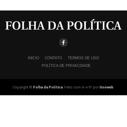
INÍCIO
CONTATO
TERMOS DE USO
POLÍTICA DE PRIVACIDADE
Copyright ©
Folha da Política
. Feito com ☕ e 🩵 por
Gooweb
.