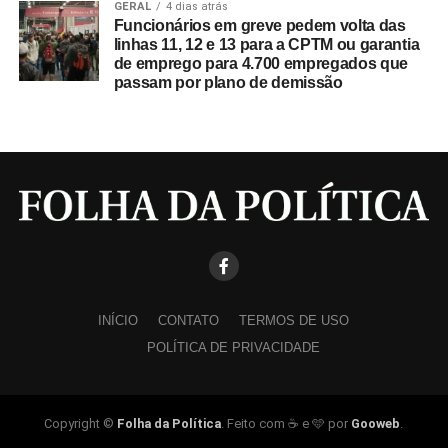
GERAL
4 dias atrás
Funcionários em greve pedem volta das
linhas 11, 12 e 13 para a CPTM ou garantia
de emprego para 4.700 empregados que
passam por plano de demissão
INÍCIO
CONTATO
TERMOS DE USO
POLÍTICA DE PRIVACIDADE
Copyright ©
Folha da Política
. Feito com ☕ e 🩵 por
Gooweb
.