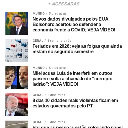
+ ACESSADAS
MUNDO
5 dias atrás
Novos dados divulgados pelos EUA,
Bolsonaro acertou ao defender a
economia frente a COVID; VEJA VÍDEO!
GERAL
1 semana atrás
Feriados em 2026: veja as folgas que ainda
restam no segundo semestre
MUNDO
5 dias atrás
Milei acusa Lula de interferir em outros
países e volta a chamá-lo de “corrupto,
ladrão”; VEJA VÍDEO!
GERAL
5 dias atrás
8 das 10 cidades mais violentas ficam em
estados governados pelo PT
GERAL
5 dias atrás
Por que as pessoas estão colocando papel