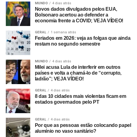
MUNDO
4 dias atrás
Novos dados divulgados pelos EUA,
Bolsonaro acertou ao defender a
economia frente a COVID; VEJA VÍDEO!
GERAL
1 semana atrás
Feriados em 2026: veja as folgas que ainda
restam no segundo semestre
MUNDO
4 dias atrás
Milei acusa Lula de interferir em outros
países e volta a chamá-lo de “corrupto,
ladrão”; VEJA VÍDEO!
GERAL
4 dias atrás
8 das 10 cidades mais violentas ficam em
estados governados pelo PT
GERAL
4 dias atrás
Por que as pessoas estão colocando papel
alumínio no vaso sanitário?