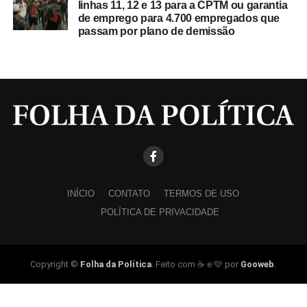
linhas 11, 12 e 13 para a CPTM ou garantia
de emprego para 4.700 empregados que
passam por plano de demissão
INÍCIO
CONTATO
TERMOS DE USO
POLÍTICA DE PRIVACIDADE
Copyright ©
Folha da Política
. Feito com ☕ e 🩵 por
Gooweb
.