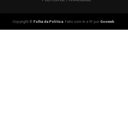
Copyright ©
Folha da Política
. Feito com ☕ e 🩵 por
Gooweb
.