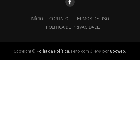
INÍCIO
CONTATO
TERMOS DE USO
POLÍTICA DE PRIVACIDADE
Copyright ©
Folha da Política
. Feito com ☕ e 🩵 por
Gooweb
.