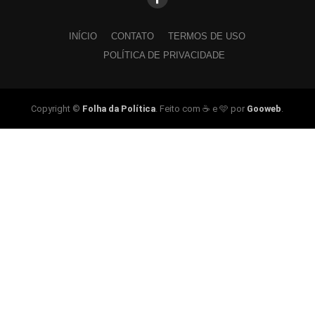
INÍCIO
CONTATO
TERMOS DE USO
POLÍTICA DE PRIVACIDADE
Copyright ©
Folha da Política
. Feito com ☕ e 🩵 por
Gooweb
.